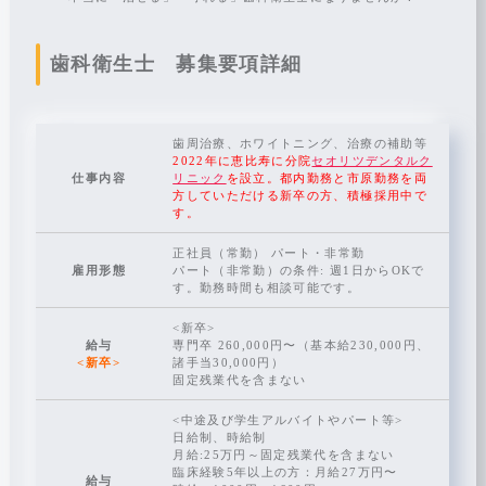
一日の流れ
見学・面接申込
歯科衛生士 募集要項詳細
〒290-0062
千葉県市原市八幡866−1 フローラハイツ 1F
0436-43-8241
医院サイト
歯周治療、ホワイトニング、治療の補助等
2022年に恵比寿に分院
セオリツデンタルク
仕事内容
リニック
を設立。都内勤務と市原勤務を両
方していただける新卒の方、積極採用中で
す。
正社員（常勤） パート・非常勤
雇用形態
パート（非常勤）の条件: 週1日からOKで
す。勤務時間も相談可能です。
<新卒>
給与
専門卒 260,000円〜（基本給230,000円、
<新卒>
諸手当30,000円）
固定残業代を含まない
<中途及び学生アルバイトやパート等>
日給制、時給制
月給:25万円～固定残業代を含まない
臨床経験5年以上の方：月給27万円〜
給与