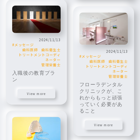
2024/11/13
メッセージ
歯科医師
歯科衛生士
2024/11/13
トリートメントコーディ
メッセージ
ネーター
歯科医師
歯科衛生士
管理栄養士
トリートメントコーディ
ネーター
入職後の教育プラ
管理栄養士
ン
フローラデンタル
クリニックが、こ
View more
れからもっと頑張
っていく必要があ
ること
View more