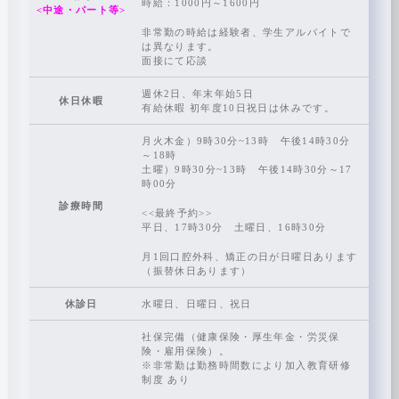
時給：1000円～1600円
<中途・パート等>
非常勤の時給は経験者、学生アルバイトで
は異なります。
面接にて応談
週休2日、年末年始5日
休日休暇
有給休暇 初年度10日祝日は休みです。
月火木金）9時30分~13時 午後14時30分
～18時
土曜）9時30分~13時 午後14時30分～17
時00分
診療時間
<<最終予約>>
平日、17時30分 土曜日、16時30分
月1回口腔外科、矯正の日が日曜日あります
（振替休日あります）
休診日
水曜日、日曜日、祝日
社保完備（健康保険・厚生年金・労災保
険・雇用保険）。
※非常勤は勤務時間数により加入教育研修
制度 あり