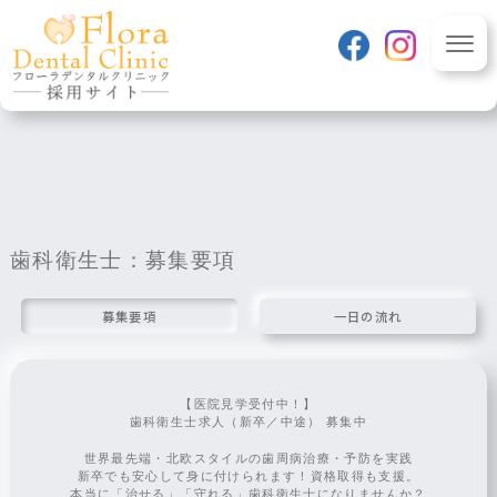
class="page-template page-template-page-related page-
template-page-related-php page page-id-243 page-child
parent-pageid-235 wpb-js-composer js-comp-ver-6.1
vc_responsive" itemscope
itemtype="http://schema.org/WebPage">
フローラデンタルクリニ
ック 採用サイト
TOP
歯科医師
歯科衛生士：募集要項
募集要項
一日の流れ
募集要項
一日の流れ
歯科衛生士
募集要項
一日の流れ
【医院見学受付中！】
歯科衛生士求人（新卒／中途）
募集中
管理栄養士
世界最先端・北欧スタイルの歯周病治療・予防を実践
募集要項
新卒
でも安心して身に付けられます！資格取得も支援。
本当に「治せる」「守れる」歯科衛生士
になりませんか？