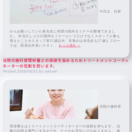
今日は、以前
からお願いしていた角先生に待望の院内セミナーを開催できまし
た。 本当久しぶりの院内セミナーというだけでなくスタッフ人数も
増えたことやスタッフ皆25歳以外、常勤の山本先生も27歳とフロー
ラは、院長以外若いスタッ...
もっと読む »
当院の歯科管理栄養士の価値を高めるためトリートメントコーディ
ネーターの役割を担います。
Posted
2020/08/31
by
aduser
当院の歯科管
理栄養士はトリートメントコーディネーターの役割を持ちます。 治
療の説明を専門にするのです。ただのお手伝いではありません。 海