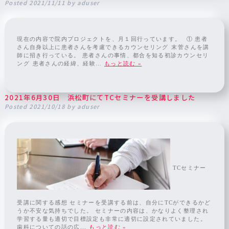
Posted
2021/11/11
by
aduser
現在の内容で院内プロジェクトを、月１回行っています。 ⁡ ① 患者
さん自身以上に患者さんを考慮できるカウンセリング⁡ 末菅さんを講
師に招き行っている。 患者さんの事情、都合を知る初診カウンセリ
ング⁡ 患者さんの経緯、経験…
もっと読む »
2021年6月30日 浜松町にてTCセミナーを受講しました
Posted
2021/10/18
by
aduser
TCセミナー
受講に関する感想 セミナーを受講する前は、自分にTCができるかど
うか不安な気持ちでした。 セミナーの内容は、かなりよく整理され
学習する量も適切で目標設定も非常に適切に設定されていました。
歯科についての話の広...
もっと読む »