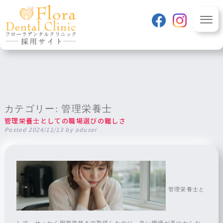
class="archive paged category category-c-dietician category-5
paged-2 category-paged-2 wpb-js-composer js-comp-ver-6.1
vc_responsive" itemscope
itemtype="http://schema.org/WebPage">
フローラデンタルクリニ
ック 採用サイト
TOP
カテゴリー:
管理栄養士
歯科医師
管理栄養士としての職場選びの難しさ
募集要項
Posted
2024/11/13
by
aduser
一日の流れ
歯科衛生士
募集要項
一日の流れ
管理栄養士と
管理栄養士
募集要項
して、せっかく国家資格まで取得したのに、良い職場が見つからな