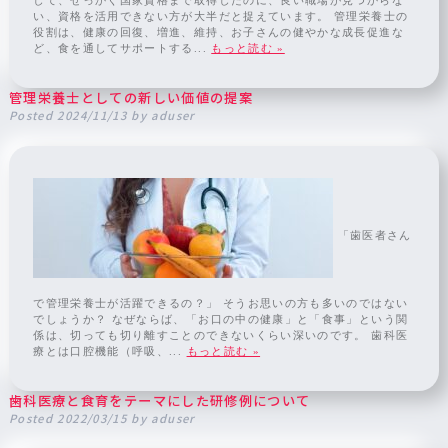
一日の流れ
い、資格を活用できない方が大半だと捉えています。 管理栄養士の
役割は、健康の回復、増進、維持、お子さんの健やかな成長促進な
見学・面接申込
ど、食を通してサポートする...
もっと読む »
〒290-0062
千葉県市原市八幡866−1 フローラハイツ 1F
管理栄養士としての新しい価値の提案
Posted
2024/11/13
by
aduser
0436-43-8241
医院サイト
「歯医者さん
で管理栄養士が活躍できるの？」 そうお思いの方も多いのではない
でしょうか？ なぜならば、「お口の中の健康」と「食事」という関
係は、切っても切り離すことのできないくらい深いのです。 歯科医
療とは口腔機能（呼吸、...
もっと読む »
歯科医療と食育をテーマにした研修例について
Posted
2022/03/15
by
aduser