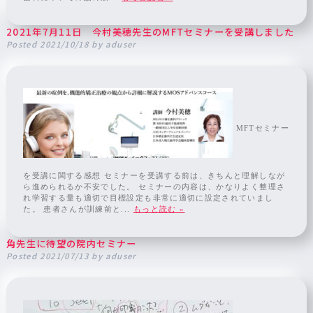
2021年7月11日 今村美穂先生のMFTセミナーを受講しました
Posted
2021/10/18
by
aduser
MFTセミナー
を受講に関する感想 セミナーを受講する前は、きちんと理解しなが
ら進められるか不安でした。 セミナーの内容は、かなりよく整理さ
れ学習する量も適切で目標設定も非常に適切に設定されていまし
た。 患者さんが訓練前と...
もっと読む »
角先生に待望の院内セミナー
Posted
2021/07/13
by
aduser