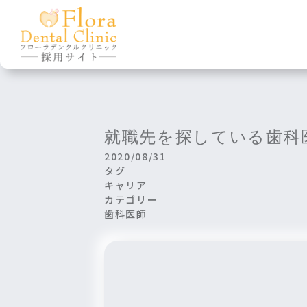
class="post-template-default single single-post po
itemtype="http://schema.org/WebPage">
フローラデンタル
TOP
クリニック 採用
歯科医師
歯科衛生士
サイト
募集要項
募集要項
就職先を探している歯科
一日の流れ
一日の流れ
2020/08/31
タグ
キャリア
カテゴリー
歯科医師