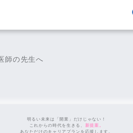
stid-185 single-format-standard wpb-js-composer js
管理栄養士
〒290
見学・面接申込
千葉県
募集要項
医師の先生へ
一日の流れ
明るい未来は「開業」だけじゃない！
これからの時代を生きる、
新提案。
あなただけのキャリアプランを応援します。