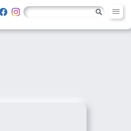
-comp-ver-6.1 vc_responsive" itemscope
-0062
市原市八幡866−1 フローラハイツ 1F
0436-43-8241
医院サイト