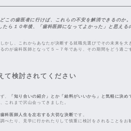
どこの歯医者に行けば、これらの不安を解消できるのか
したら１０年後、「
歯科医師になってよかった
」と思える
。しかし、これからあなたが決断する就職先選びでその未来を大
作るのが歯科医師となって５～７年であり、その期間をどう過ご
えて検討されてください
らず、
「知り合いの紹介」とか「給料がいいから」と気軽に決め
に、これまで沢山会ってきました。
は
歯科医師人生を左右する大切な決断
です。
を調べたり、見学に行かれたりして慎重に検討をされることをお