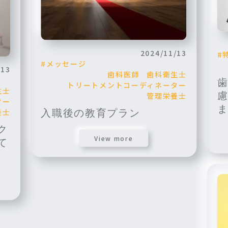
2024/11/13
メッセージ
/13
歯科医師
歯科衛生士
トリートメントコーディネーター
生士
管理栄養士
ター
養士
入職後の教育プラン
ク
View more
て