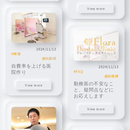
View more
2024/11/13
特徴
歯科医師
自費率を上げる医
2024/11/13
FAQ
院作り
歯科医師
勤務医の不安なこ
View more
と、疑問点などに
お応えします
View more