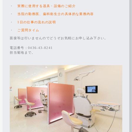
一日の流れ
実際に使用する器具・設備のご紹介
見学・面接申込
当院の勤務医、歯科衛生士の具体的な業務内容
〒290-0062
1日の仕事の流れの説明
千葉県市原市八幡866−1 フローラハイツ 1F
ご質問タイム
0436-43-8241
医院サイト
面接等は行いませんのでどうぞお気軽にお申し込み下さい。
電話番号：0436-43-8241
担当菊地まで。