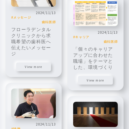
2024/11/13
メッセージ
歯科医師
フローラデンタル
2024/11/13
クリニックから求
キャリア
歯科医師
職希望の歯科医へ
伝えたいメッセー
「個々のキャリア
ジ
アップに合わせた
職場」をテーマと
した、環境づくり
View more
View more
2024/11/13
特徴