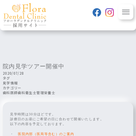
class="post-template-default single single-post postid-19
single-format-standard wpb-js-composer js-comp-ver-6.1
vc_responsive" itemscope
itemtype="http://schema.org/WebPage">
フローラデンタルクリニ
ック 採用サイト
TOP
院内見学ツアー開催中
歯科医師
2020/07/28
募集要項
タグ
見学情報
一日の流れ
カテゴリー
歯科衛生士
歯科医師
歯科衛生士
管理栄養士
募集要項
一日の流れ
見学時間は30分ほどです。
管理栄養士
診療日のお昼にご希望の日に合わせて開催いたします。
以下の内容を予定しております。
募集要項
医院内部（医局等含む）のご案内